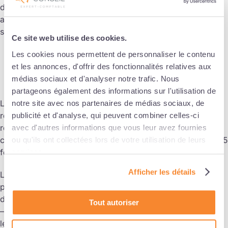
durée du recours au dispositif. Le versement des
allocations par l’autorité administrative est également
suspendu en cas de licenciement pour motif économique.
Ce site web utilise des cookies.
Les cookies nous permettent de personnaliser le contenu
et les annonces, d'offrir des fonctionnalités relatives aux
APLD : quelle indemnisation ?
médias sociaux et d'analyser notre trafic. Nous
partageons également des informations sur l'utilisation de
Le salarié qui est placé en activité partielle spécifique
notre site avec nos partenaires de médias sociaux, de
reçoit une indemnité horaire correspondant à 70 % de sa
publicité et d'analyse, qui peuvent combiner celles-ci
rémunération brute. La rémunération maximale prise en
avec d'autres informations que vous leur avez fournies
compte pour le calcul de l’indemnité horaire est égale à 4,5
ou qu'ils ont collectées lors de votre utilisation de leurs
fois le taux horaire du SMIC.
services.
Afficher les détails
Le taux horaire de l’allocation que vous allez percevoir
pour chaque salarié placé dans le dispositif spécifique
d’activité partielle est égal à :
Tout autoriser
– 60 % de la rémunération horaire brute limitée à 4,5 fois
le taux horaire du SMIC, pour les accords transmis à