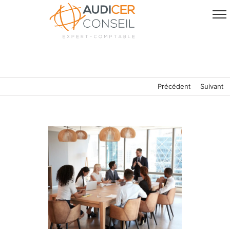
Passer
au
contenu
Précédent
Suivant
Voir
l'image
agrandie