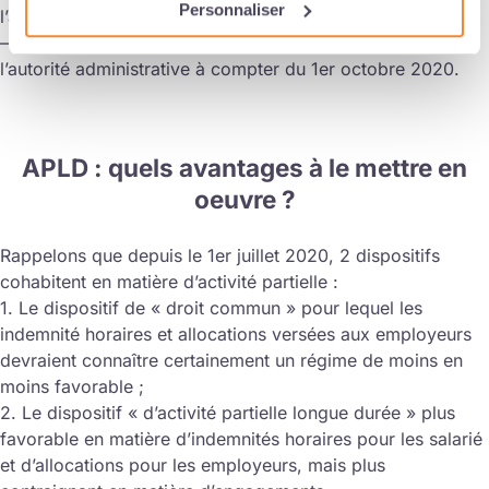
Personnaliser
l’autorité administrative avant le 1er octobre 2020
– 56 % de cette rémunération pour les accords transmis à
l’autorité administrative à compter du 1er octobre 2020.
APLD : quels avantages à le mettre en
oeuvre ?
Rappelons que depuis le 1er juillet 2020, 2 dispositifs
cohabitent en matière d’activité partielle :
1. Le dispositif de « droit commun » pour lequel les
indemnité horaires et allocations versées aux employeurs
devraient connaître certainement un régime de moins en
moins favorable ;
2. Le dispositif « d’activité partielle longue durée » plus
favorable en matière d’indemnités horaires pour les salarié
et d’allocations pour les employeurs, mais plus