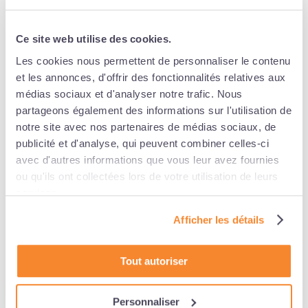
: Anticipez votre avenir,
Ce site web utilise des cookies.
Grâce à l’expertise de notre cabinet comptable
spécialisé en gestion de patrimoine et à nos
Les cookies nous permettent de personnaliser le contenu
partenaires, préparez votre retraite et
sécurisez
et les annonces, d'offrir des fonctionnalités relatives aux
votre protection sociale
. Nos experts réalisent un
médias sociaux et d'analyser notre trafic. Nous
audit complet de votre protection sociale et vous
partageons également des informations sur l'utilisation de
aident à organiser sereinement la fin de vie.
notre site avec nos partenaires de médias sociaux, de
publicité et d'analyse, qui peuvent combiner celles-ci
Audit de Protection Sociale :
Nous analysons votre
avec d'autres informations que vous leur avez fournies
situation actuelle en matière de protection sociale et
ou qu'ils ont collectées lors de votre utilisation de leurs
identifions les éventuels manquements ou risques
services.
auxquels vous pourriez être exposé.
Préparation de la Retraite :
Nous vous conseillons
Afficher les détails
sur les meilleures stratégies pour préparer votre
retraite et garantir une transition en douceur vers
Tout autoriser
cette nouvelle étape de vie.
Organisation de la Fin de vie :
Nous vous
Personnaliser
accompagnons dans l’organisation de la fin de vie en