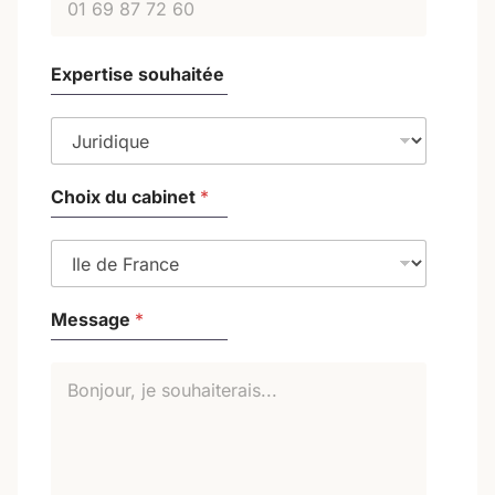
Expertise souhaitée
Choix du cabinet
*
*
Message
*
E
m
a
i
l