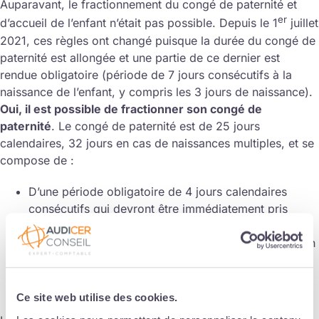
Auparavant, le fractionnement du congé de paternité et
er
d’accueil de l’enfant n’était pas possible. Depuis le 1
juillet
2021, ces règles ont changé puisque la durée du congé de
paternité est allongée et une partie de ce dernier est
rendue obligatoire (période de 7 jours consécutifs à la
naissance de l’enfant, y compris les 3 jours de naissance).
Oui, il est possible de fractionner son congé de
paternité
. Le congé de paternité est de 25 jours
calendaires, 32 jours en cas de naissances multiples, et se
compose de :
D’une période obligatoire de 4 jours calendaires
consécutifs qui devront être immédiatement pris
après le congé de naissance de 3 jours ;
D’une période de 21 jours calendaires, ou 28 jours en
cas de naissances multiples. Cette période de congé
est devenue fractionnable en deux périodes d’une
durée minimale de 5 jours chacune.
Ce site web utilise des cookies.