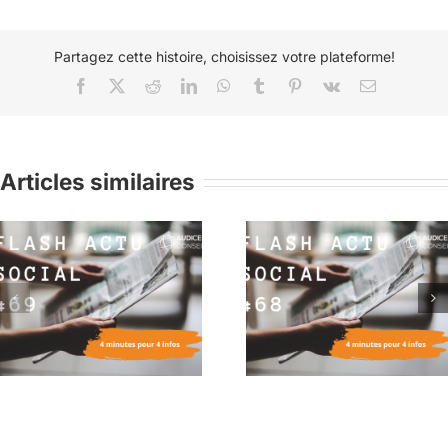
Partagez cette histoire, choisissez votre plateforme!
Facebook
X
Reddit
LinkedIn
WhatsApp
Tumblr
Pinterest
Vk
Email
Articles similaires
Flash Actu Social #68 :
Flash Actu Social #6
4 minutes pour 4 infos
4 minutes pour 4 in