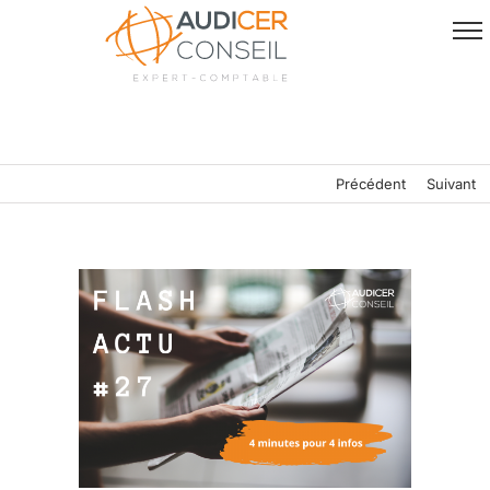
Passer
au
contenu
Précédent
Suivant
Voir
l'image
agrandie