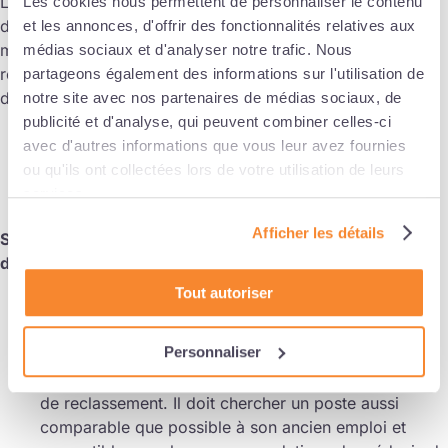
Le salarié doit informer l’employeur des dates de prise et
Les cookies nous permettent de personnaliser le contenu
des durées de la ou des périodes de congés au moins 1
et les annonces, d'offrir des fonctionnalités relatives aux
mois avant le début de chacune des périodes. Les
médias sociaux et d'analyser notre trafic. Nous
représentants du personnel n’ont pas à intervenir sur une
partageons également des informations sur l'utilisation de
demande de congé de paternité.
notre site avec nos partenaires de médias sociaux, de
publicité et d'analyse, qui peuvent combiner celles-ci
avec d'autres informations que vous leur avez fournies
ou qu'ils ont collectées lors de votre utilisation de leurs
La To Do List
services.
Afficher les détails
Salarié inapte, le CSE doit-il être consulté en cas de
dispense de recherche de reclassement ?
Tout autoriser
La consultation obligatoire du CSE sur la recherche
de reclassement en cas d’inaptitude :
lorsqu’un
Personnaliser
salarié a été déclaré inapte par le médecin du travail,
l’employeur doit en principe engager une recherche
de reclassement. Il doit chercher un poste aussi
comparable que possible à son ancien emploi et