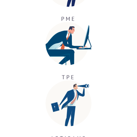
PME
TPE