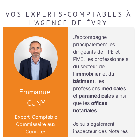
VOS EXPERTS-COMPTABLES À
L’AGENCE DE ÉVRY
J’accompagne
principalement les
dirigeants de TPE et
PME, les professionnels
du secteur de
l’
immobilier
et du
bâtiment
, les
professions
médicales
Emmanuel
et
paramédicales
ainsi
CUNY
que les
offices
notariales
.
Expert-Comptable
Je suis également
Commissaire aux
inspecteur des Notaires
Comptes