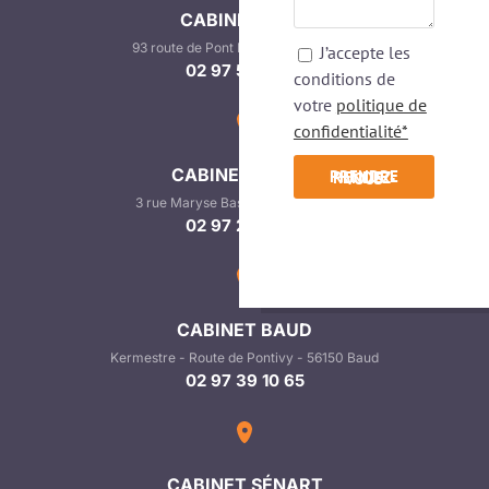
CABINET BELZ
93 route de Pont Lorois - 56550 Belz
J’accepte les
02 97 55 25 37
conditions de
votre
politique de
confidentialité*
CABINET AURAY
PRENDRE RENDEZ-VOUS
3 rue Maryse Bastié - 56400 Auray
02 97 29 19 29
CABINET BAUD
Kermestre - Route de Pontivy - 56150 Baud
02 97 39 10 65
CABINET SÉNART