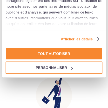
partageons également des informations sur l'utilisation de
notre site avec nos partenaires de médias sociaux, de
publicité et d'analyse, qui peuvent combiner celles-ci
NOUS ACCOMPAGNONS TOUTES LES
avec d'autres informations que vous leur avez fournies
STRUCTURES DANS LEUR DÉFIS
ou qu'ils ont collectées lors de votre utilisation de leurs
services.
Afficher les détails
TOUT AUTORISER
PROFESSIONS LIBÉRALES
PERSONNALISER