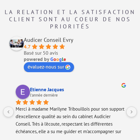
LA RELATION ET LA SATISFACTION
CLIENT SONT AU COEUR DE NOS
PRIORITÉS
Audicer Conseil Evry
4.7
Basé sur 50 avis
powered by
G
o
o
g
l
e
évaluez-nous sur
Kévin Dauvilliers
il y a 3 ans
ouillois pour son support 
Notre entreprise travaille maintenant
du cabinet Audicier 
avec le cabinet Audicer Conseil.L’équ
ctant les différentes 
travailler sur la clôture annuelle et c
er et m'accompagner sur 
se montrent très agréables et très réa
d merci !
répondre à toutes nos questions.La clô