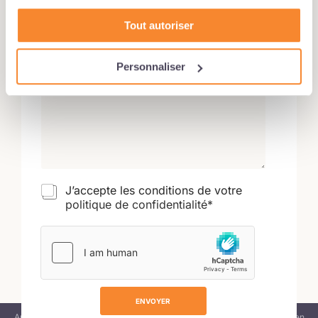
p
h
Tout autoriser
o
Message
*
n
e
Personnaliser
*
C
o
n
t
a
c
t
*
J’accepte les conditions de votre
politique de confidentialité*
ENVOYER
Audicer Conseil est le Cabinet d'Expertise-comptable des Entreprises en