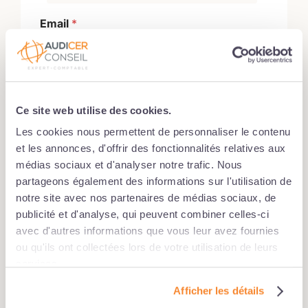
Nom
Email
*
Téléphone
*
Ce site web utilise des cookies.
Les cookies nous permettent de personnaliser le contenu
et les annonces, d'offrir des fonctionnalités relatives aux
médias sociaux et d'analyser notre trafic. Nous
partageons également des informations sur l'utilisation de
Expertise souhaitée
notre site avec nos partenaires de médias sociaux, de
publicité et d'analyse, qui peuvent combiner celles-ci
avec d'autres informations que vous leur avez fournies
ou qu'ils ont collectées lors de votre utilisation de leurs
T
services.
Choix du cabinet
*
é
l
Afficher les détails
é