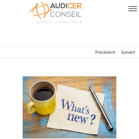
Passer
au
contenu
Précédent
Suivant
Voir
l'image
agrandie