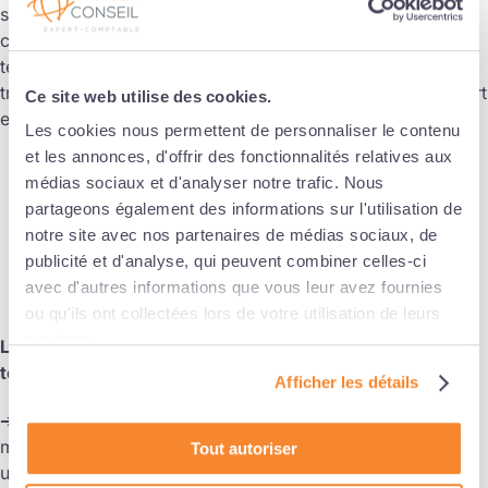
salariés sont en situation de télétravail à domicile « en
continu » en raison de la crise sanitaire, vous n’êtes pas
tenu par l’obligation de prise en charge des frais de
transport. Les salariés n’effectuent aucun trajet en transport
Ce site web utilise des cookies.
en commun pour se rendre à leur lieu de travail.
Les cookies nous permettent de personnaliser le contenu
et les annonces, d'offrir des fonctionnalités relatives aux
médias sociaux et d'analyser notre trafic. Nous
partageons également des informations sur l'utilisation de
La To-Do-List
notre site avec nos partenaires de médias sociaux, de
publicité et d'analyse, qui peuvent combiner celles-ci
Généralisation du télétravail : comment définir
avec d'autres informations que vous leur avez fournies
un poste télétravaillable ?
ou qu'ils ont collectées lors de votre utilisation de leurs
services.
Le ministère du Travail conseille une méthode en 3
temps pour identifier les activités télétravaillables :
Afficher les détails
➔Lister les principales activités pour chaque fonction ou
métier, en réfléchissant à des activités qui pourraient avoir
Tout autoriser
une valeur ajoutée pour préparer la sortie de crise (mise à