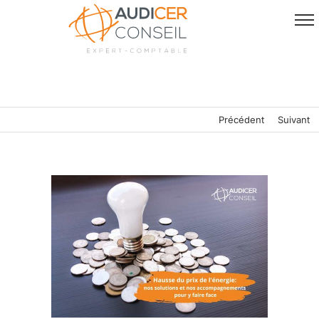
Passer
au
contenu
Précédent
Suivant
Voir
l'image
agrandie