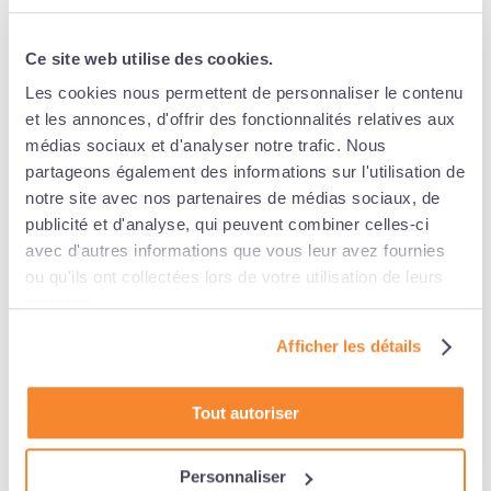
d’électricité s’applique aux entreprises considérées
comme électro-intensives. Ces entreprises sont
Ce site web utilise des cookies.
principalement concentrées sur quelques secteurs
industriels tels que l’industrie du papier-carton, la
Les cookies nous permettent de personnaliser le contenu
chimie ou la sidérurgie. Cette aide permet de soutenir
et les annonces, d'offrir des fonctionnalités relatives aux
les entreprises très énergivores en gaz et en électricité,
médias sociaux et d'analyser notre trafic. Nous
mais dont la continuité de la production est essentielle.
partageons également des informations sur l'utilisation de
notre site avec nos partenaires de médias sociaux, de
Il est important de noter que ces dispositifs d’aides sont
publicité et d'analyse, qui peuvent combiner celles-ci
soumis à des conditions d’éligibilité et peuvent donc
avec d'autres informations que vous leur avez fournies
varier en fonction des réglementations locales. C’est
ou qu'ils ont collectées lors de votre utilisation de leurs
pourquoi votre interlocuteur privilégié chez
AUDICER
services.
CONSEIL
peut vous accompagner et vous aider dans
Afficher les détails
vos démarches pour bénéficier de ces dispositifs.
Nous pouvons vous aider à comprendre les différentes
options qui s’offrent à vous et à remplir les formulaires
Tout autoriser
nécessaires
N’hésitez pas à nous contacter pour tout complément
Personnaliser
d’information ou pour bénéficier de notre