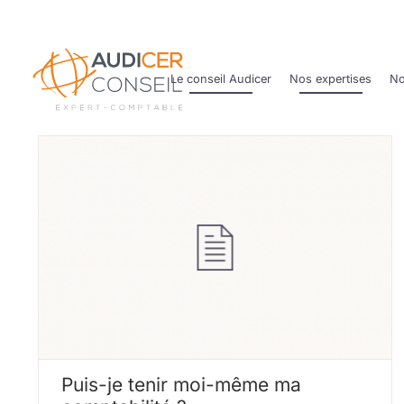
Passer
au
contenu
Le conseil Audicer
Nos expertises
No
Puis-je tenir moi-même ma