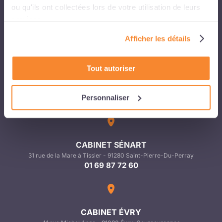
ou qu'ils ont collectées lors de votre utilisation de leurs
CABINET AURAY
services.
3 rue Maryse Bastié - 56400 Auray
02 97 29 19 29
Afficher les détails
Tout autoriser
CABINET BAUD
Kermestre - Route de Pontivy - 56150 Baud
Personnaliser
02 97 39 10 65
CABINET SÉNART
31 rue de la Mare à Tissier - 91280 Saint-Pierre-Du-Perray
01 69 87 72 60
CABINET ÉVRY