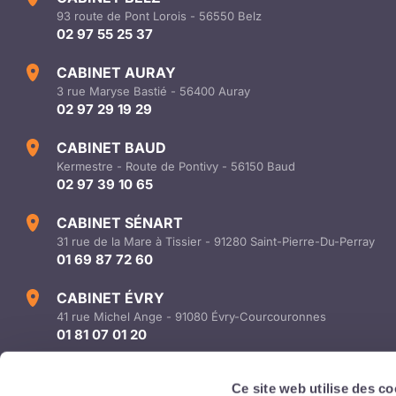
93 route de Pont Lorois - 56550 Belz
02 97 55 25 37
CABINET AURAY
3 rue Maryse Bastié - 56400 Auray
02 97 29 19 29
CABINET BAUD
Kermestre - Route de Pontivy - 56150 Baud
02 97 39 10 65
CABINET SÉNART
31 rue de la Mare à Tissier - 91280 Saint-Pierre-Du-Perray
01 69 87 72 60
CABINET ÉVRY
41 rue Michel Ange - 91080 Évry-Courcouronnes
01 81 07 01 20
info@audicer-conseil.com
Ce site web utilise des co