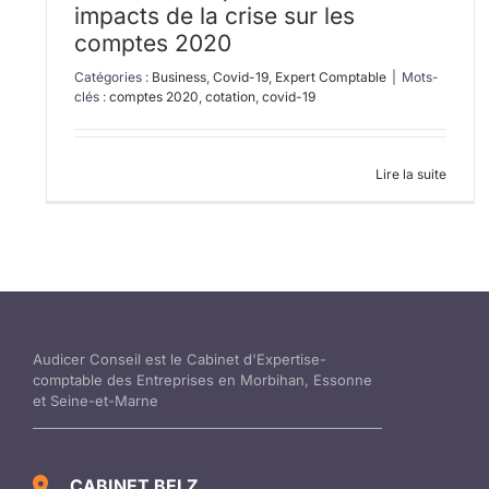
impacts de la crise sur les
comptes 2020
Catégories :
Business
,
Covid-19
,
Expert Comptable
|
Mots-
clés :
comptes 2020
,
cotation
,
covid-19
Lire la suite
Audicer Conseil est le Cabinet d'Expertise-
comptable des Entreprises en Morbihan, Essonne
et Seine-et-Marne
CABINET BELZ