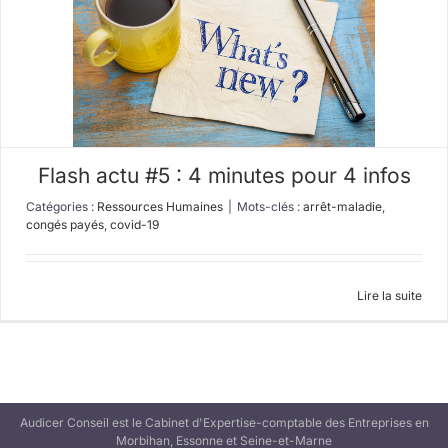
Flash actu #5 : 4 minutes pour 4 infos
Catégories :
Ressources Humaines
|
Mots-clés :
arrêt-maladie
,
congés payés
,
covid-19
Lire la suite
Audicer Conseil est le Cabinet d'Expertise-comptable des Entreprises en
Morbihan, Essonne et Seine-et-Marne