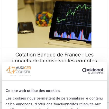
Cotation Banque de France : Les
impacts de la crise sur les comptes
2020
Catégories :
Business
,
Covid-19
,
Expert Comptable
|
Mots-clés :
comptes 2020
,
cotation
,
covid-19
Ce site web utilise des cookies.
Lire la suite
Les cookies nous permettent de personnaliser le contenu
et les annonces, d'offrir des fonctionnalités relatives aux