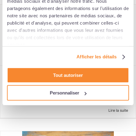
médias sociaux et d'analyser notre trafic. Nous
partageons également des informations sur l'utilisation de
notre site avec nos partenaires de médias sociaux, de
publicité et d'analyse, qui peuvent combiner celles-ci
avec d'autres informations que vous leur avez fournies
ou qu'ils ont collectées lors de votre utilisation de leurs
services.
Afficher les détails
Flash actu #7 : 4 minutes pour 4 infos
Tout autoriser
Catégories :
Ressources Humaines
|
Mots-clés :
activité partielle
,
covid-19
,
représentation du personnel
,
télétravail
Personnaliser
Lire la suite