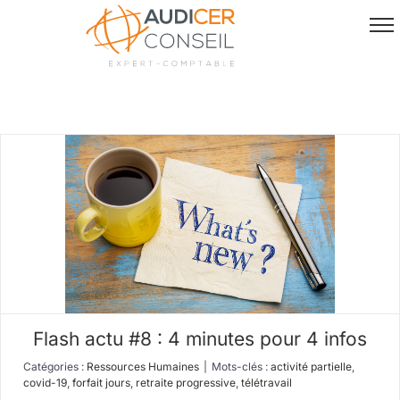
Passer
au
contenu
Flash actu #8 : 4 minutes pour 4 infos
Catégories :
Ressources Humaines
|
Mots-clés :
activité partielle
,
covid-19
,
forfait jours
,
retraite progressive
,
télétravail