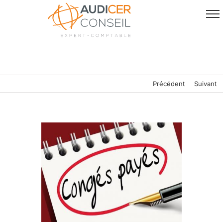
Passer
au
contenu
Précédent
Suivant
Voir
l'image
agrandie