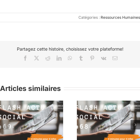
Catégories :
Ressources Humaines
Partagez cette histoire, choisissez votre plateforme!
Facebook
X
Reddit
LinkedIn
WhatsApp
Tumblr
Pinterest
Vk
Email
Articles similaires
Flash Actu Social #68 :
Flash Actu Social #6
4 minutes pour 4 infos
4 minutes pour 4 in