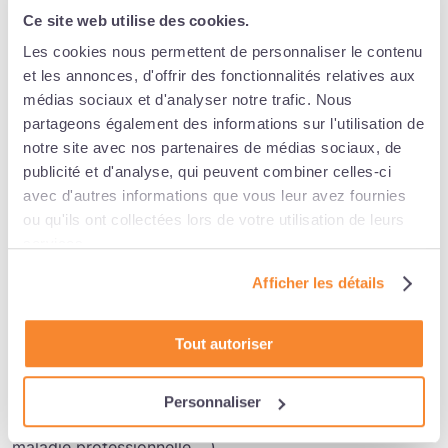
d’acquisition. En pratique, au 31 mai de chaque année,
Ce site web utilise des cookies.
les congés de l’année précédente doivent être soldés,
Les cookies nous permettent de personnaliser le contenu
sauf disposition différente de l’accord collectif.
et les annonces, d'offrir des fonctionnalités relatives aux
médias sociaux et d'analyser notre trafic. Nous
Les congés devant être pris chaque année, il est interdit
partageons également des informations sur l'utilisation de
de remplacer la prise de congés par le versement d’une
notre site avec nos partenaires de médias sociaux, de
indemnité, sauf en cas de rupture du contrat de travail.
publicité et d'analyse, qui peuvent combiner celles-ci
avec d'autres informations que vous leur avez fournies
Responsabilité
ou qu'ils ont collectées lors de votre utilisation de leurs
services.
La prise de congés payés participe au respect de
l’obligation de veiller à la santé et à la sécurité des
Afficher les détails
travailleurs. Le non-respect des dispositions permettant
leur prise expose à de multiples sanctions
Tout autoriser
(indemnisation du salarié en cas de non-respect des
différentes obligations, prise d’acte de la rupture du
contrat aux torts de l’employeur, reconnaissance d’une
Personnaliser
faute inexcusable en cas d’accident du travail ou de
maladie professionnelle,…).