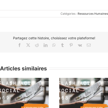
Catégories :
Ressources Humaines
Partagez cette histoire, choisissez votre plateforme!
Facebook
X
Reddit
LinkedIn
WhatsApp
Tumblr
Pinterest
Vk
Email
Articles similaires
Flash Actu Social #68 :
Flash Actu Social #6
4 minutes pour 4 infos
4 minutes pour 4 in