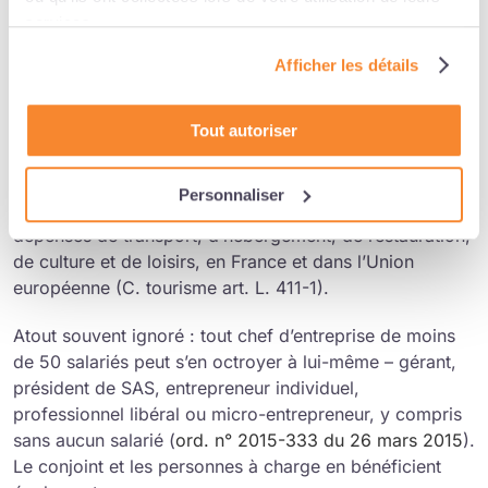
de transparence des rémunérations, notamment dans le
services.
cadre du processus de recrutement.
Afficher les détails
La To-Do List
Tout autoriser
Chèques-vacances : Un levier de pouvoir d’achat à
activer avant l’été.
Personnaliser
Les chèques-vacances permettent de régler des
dépenses de transport, d’hébergement, de restauration,
de culture et de loisirs, en France et dans l’Union
européenne (C. tourisme art. L. 411-1).
Atout souvent ignoré : tout chef d’entreprise de moins
de 50 salariés peut s’en octroyer à lui-même – gérant,
président de SAS, entrepreneur individuel,
professionnel libéral ou micro-entrepreneur, y compris
sans aucun salarié (
ord. n° 2015-333 du 26 mars 2015
).
Le conjoint et les personnes à charge en bénéficient