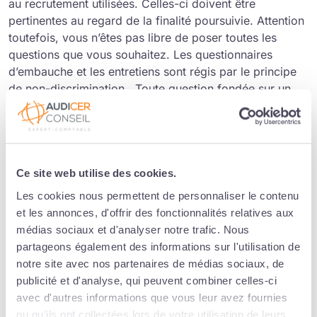
au recrutement utilisées. Celles-ci doivent être
pertinentes au regard de la finalité poursuivie. Attention
toutefois, vous n’êtes pas libre de poser toutes les
questions que vous souhaitez. Les questionnaires
d’embauche et les entretiens sont régis par le principe
de non-discrimination. Toute question fondée sur un
motif discriminatoire rend son auteur passible de
sanctions pénales.
Non, vous n’avez en principe pas le
droit de demander à un candidat à un emploi de vous
communiquer son salaire actuel ou précédent
. En
effet, si le Code du travail ne le prohibe pas
Ce site web utilise des cookies.
formellement et que cette question est couramment
Les cookies nous permettent de personnaliser le contenu
posée dans la pratique, elle n’a manifestement pas pour
et les annonces, d'offrir des fonctionnalités relatives aux
finalité d’apprécier la capacité du candidat à occuper
médias sociaux et d'analyser notre trafic. Nous
l’emploi proposé ou ses aptitudes professionnelles. En
partageons également des informations sur l'utilisation de
tout état de cause, cette interdiction sera bientôt
notre site avec nos partenaires de médias sociaux, de
encadrée. En effet, la directive européenne sur la
publicité et d'analyse, qui peuvent combiner celles-ci
transparence salariale du 10 mai 2023 crée de
avec d'autres informations que vous leur avez fournies
nouvelles obligations pour les employeurs en matière
ou qu'ils ont collectées lors de votre utilisation de leurs