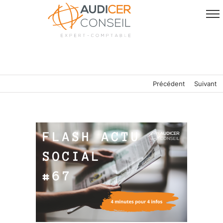
Passer
au
contenu
Précédent
Suivant
Voir
l'image
agrandie