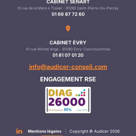
CABINET SÉNART
31 rue de la Mare à Tissier - 91280 Saint-Pierre-Du-Perray
01 69 87 72 60
CABINET ÉVRY
41 rue Michel Ange - 91080 Évry-Courcouronnes
01 81 07 01 20
info@audicer-conseil.com
ENGAGEMENT RSE
Mentions légales
|
Copyright © Audicer 2026