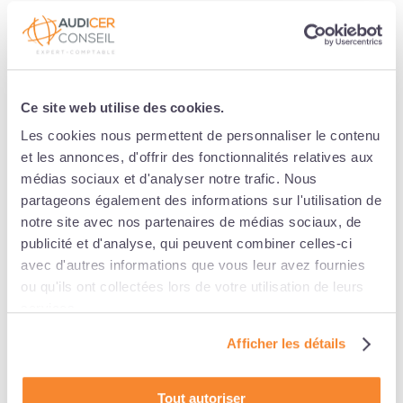
vos salariés.
En effet, en application du principe de
non-discrimination, vous ne pouvez pas écarter un
candidat à une procédure de recrutement en raison de
sa situation de famille (
article L. 1132-1 du code du
travail
). Ainsi, les offres d’emploi exclusivement
Ce site web utilise des cookies.
réservés aux enfants du personnel sont des
Les cookies nous permettent de personnaliser le contenu
discriminations en raison de la situation de famille. Elles
et les annonces, d'offrir des fonctionnalités relatives aux
constituent une rupture de l’égalité des chances dans
médias sociaux et d'analyser notre trafic. Nous
l’accès à l’emploi.
partageons également des informations sur l'utilisation de
La To-Do-List
notre site avec nos partenaires de médias sociaux, de
publicité et d'analyse, qui peuvent combiner celles-ci
Vague de chaleur : de nouvelles obligations pour les
avec d'autres informations que vous leur avez fournies
employeurs dès le 1er juillet 2025.
ou qu'ils ont collectées lors de votre utilisation de leurs
services.
À compter du 1er juillet 2025, les employeurs devront
Afficher les détails
se conformer à de nouvelles exigences réglementaires
destinées à protéger les salariés contre les risques liés
aux épisodes de chaleur intense (
décret n° 2025-482
Tout autoriser