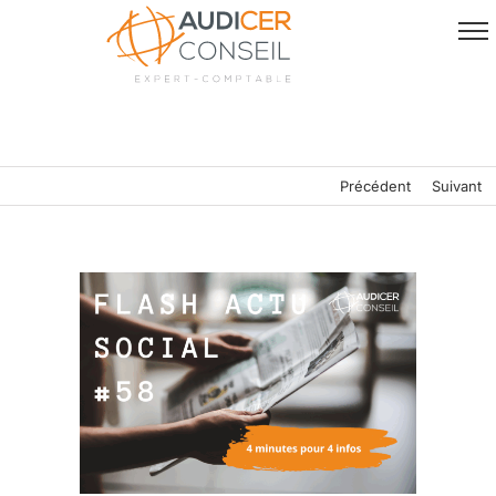
Passer
au
contenu
Précédent
Suivant
Voir
l'image
agrandie