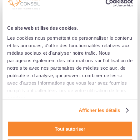
objectifs visés, difficultés rencontrées, points à
améliorer, etc.). Vous fixez les objectifs pour l’année à
venir. L’entretien d’évaluation est facultatif,
contrairement à l’entretien de parcours professionnel.
Ce site web utilise des cookies.
L’évaluation du salarié doit s’effectuer au cours d’un
Les cookies nous permettent de personnaliser le contenu
entretien distinct de celui du parcours professionnel.
et les annonces, d'offrir des fonctionnalités relatives aux
Non vous ne pouvez pas procéder à l’évaluation du
médias sociaux et d'analyser notre trafic. Nous
travail du salarié pendant cet entretien de parcours
partageons également des informations sur l'utilisation de
professionnel
. Vous pouvez cependant, décider de
notre site avec nos partenaires de médias sociaux, de
mener ces 2 entretiens de façon consécutive, mais en
publicité et d'analyse, qui peuvent combiner celles-ci
les distinguant bien. Attention dans ce cas de bien
avec d'autres informations que vous leur avez fournies
mener sur des créneaux différents et d’établir 2
ou qu'ils ont collectées lors de votre utilisation de leurs
comptes-rendus distincts.
services.
La To-Do-List
Afficher les détails
Entretien de parcours professionnel, le ministère du
Travail publie un questions / réponses
Tout autoriser