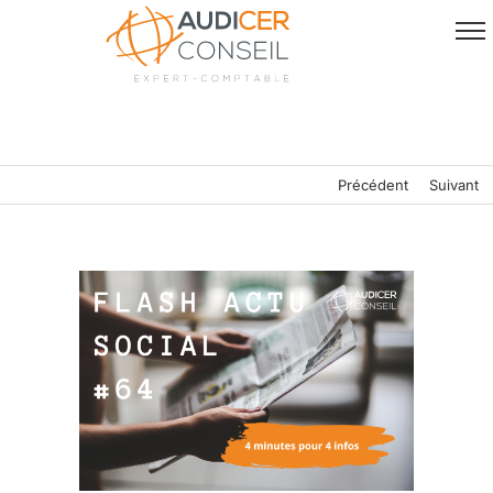
Passer
au
contenu
Précédent
Suivant
Voir
l'image
agrandie