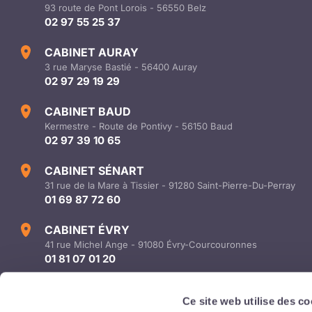
93 route de Pont Lorois - 56550 Belz
02 97 55 25 37
CABINET AURAY
3 rue Maryse Bastié - 56400 Auray
02 97 29 19 29
CABINET BAUD
Kermestre - Route de Pontivy - 56150 Baud
02 97 39 10 65
CABINET SÉNART
31 rue de la Mare à Tissier - 91280 Saint-Pierre-Du-Perray
01 69 87 72 60
CABINET ÉVRY
41 rue Michel Ange - 91080 Évry-Courcouronnes
01 81 07 01 20
info@audicer-conseil.com
Ce site web utilise des co