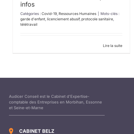
infos
Catégories :
Covid-19
,
Ressources Humaines
|
Mots-clés :
garde d'enfant
,
licenciement abusif
,
protocole sanitaire
,
télétravail
Lire la suite
Audicer Conseil est le Cabinet d'Expertise-
comptable des Entreprises en Morbihan, Essonne
et Seine-et-Marne
CABINET BELZ