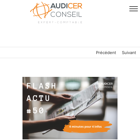
Passer
au
contenu
Précédent
Suivant
Voir
l'image
agrandie