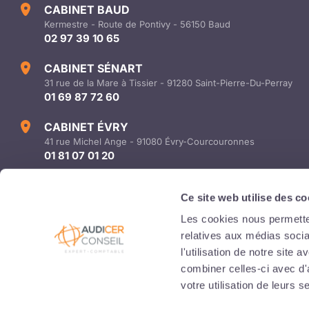
CABINET BAUD
Kermestre - Route de Pontivy - 56150 Baud
02 97 39 10 65
CABINET SÉNART
31 rue de la Mare à Tissier - 91280 Saint-Pierre-Du-Perray
01 69 87 72 60
CABINET ÉVRY
41 rue Michel Ange - 91080 Évry-Courcouronnes
01 81 07 01 20
info@audicer-conseil.com
Ce site web utilise des co
ENGAGEMENT RSE
Les cookies nous permetten
relatives aux médias socia
l'utilisation de notre site
combiner celles-ci avec d'
votre utilisation de leurs s