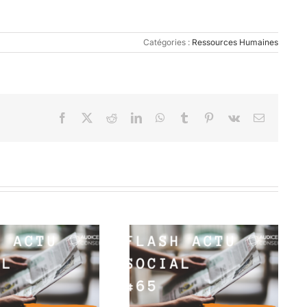
Catégories :
Ressources Humaines
Facebook
X
Reddit
LinkedIn
WhatsApp
Tumblr
Pinterest
Vk
Email
Flash Actu Social #65 : 4
Flash Actu Social #69 : 4
minutes pour 4 infos
minutes pour 4 infos