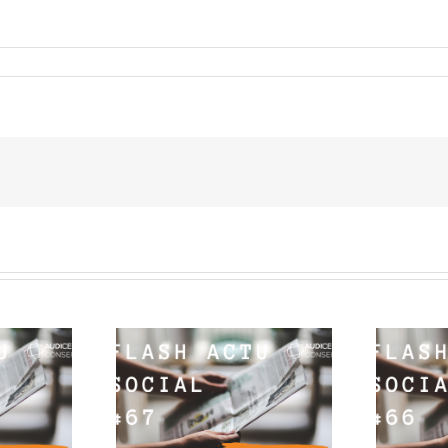
Social #67 : 4
Flash Actu Social #66 : 4
pour 4 infos
minutes pour 4 infos