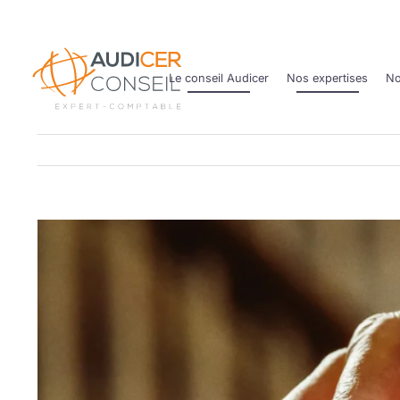
Passer
au
contenu
Le conseil Audicer
Nos expertises
No
Voir
l'image
agrandie